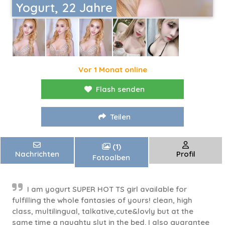
Yogurt, 22 Jahre
Vor 1 Monat online
Flash senden
Teilen
(1)
Nachrichten
Profil
Fotoalben
I am yogurt SUPER HOT TS girl available for
fulfilling the whole fantasies of yours! clean, high
class, multilingual, talkative,cute&lovly but at the
same time a naughty slut in the bed. I also guarantee