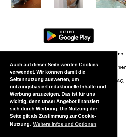
Information
Über uns
Zuschriften/Erfahrungen
Auch auf dieser Seite werden Cookies
Datenschutzerklärung
AGB
Datenschutzrichtlinien
verwendet. Wir können damit die
Seitennutzung auswerten, um
Nehmen Sie Kontakt mit uns auf
Affiliation
FAQ
nutzungsbasiert redaktionelle Inhalte und
Werbung anzuzeigen. Das ist für uns
Unsere anderen Websites
wichtig, denn unser Angebot finanziert
sich durch Werbung. Die Nutzung der
BlackAndBeauties
RussianKisses
Seite gilt als Zustimmung zur Cookie-
Nutzung.
Weitere Infos und Optionen
Copyright 2026 thaidatevip