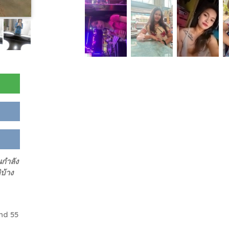
นกำลัง
บ้าง
nd 55