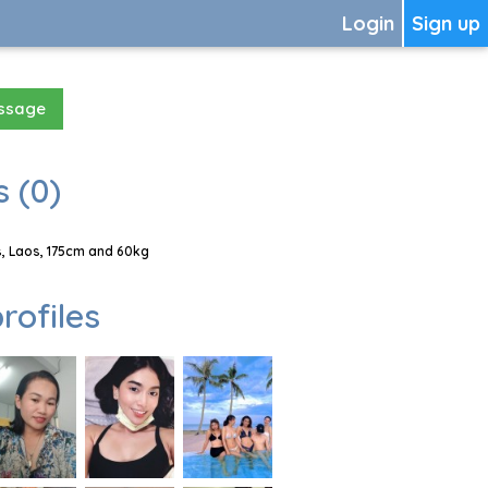
Login
Sign up
essage
 (0)
, Laos, 175cm and 60kg
rofiles