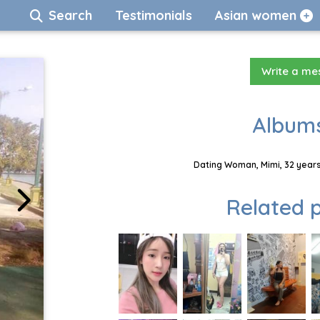
Search
Testimonials
Asian women
Write a m
Albums
Dating Woman, Mimi, 32 years
Related p