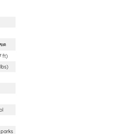
เขต
 ft)
 lbs)
ol
 parks