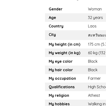
Gender
Woman
Age
32 years
Country
Laos
City
สะหวันนะ
My height (in cm)
175 cm (5.7
My weight (in kg)
60 kg (132
My eye color
Black
My hair color
Black
My occupation
Farmer
Qualifications
High Scho
My religion
Atheist
My hobbies
Walking in