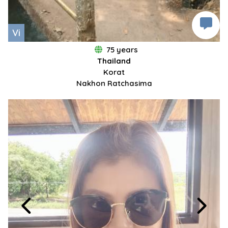
Vi
75 years
Thailand
Korat
Nakhon Ratchasima