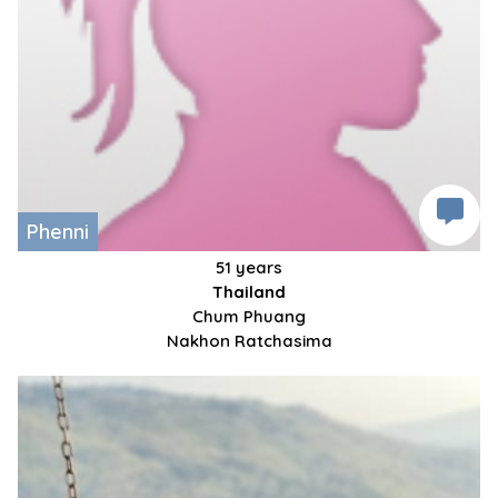
Phenni
51 years
Thailand
Chum Phuang
Nakhon Ratchasima