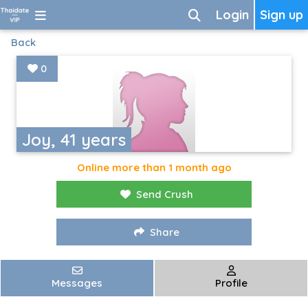
Login
Sign up
Back
0
Joy, 41 years
Online more than 1 month ago
Send Crush
Share
Messages
Profile