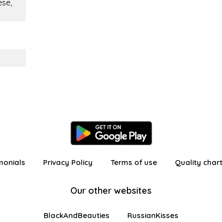
ese,
monials
Privacy Policy
Terms of use
Quality char
Our other websites
BlackAndBeauties
RussianKisses