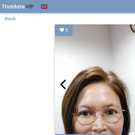
Back
5