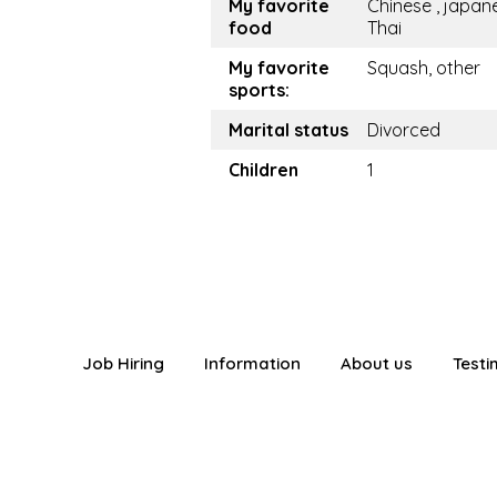
My favorite
Chinese , japan
food
Thai
My favorite
Squash, other
sports:
Marital status
Divorced
Children
1
Job Hiring
Information
About us
Testi