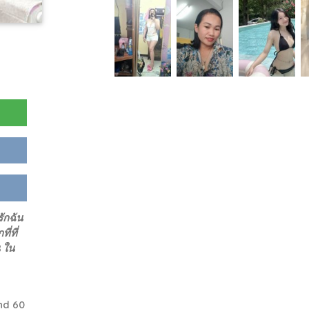
รักฉัน
่ที่
น ใน
nd 60