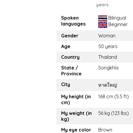
years
Spoken
Bilingual
languages
Beginner
Gender
Woman
Age
50 years
Country
Thailand
State /
Songkhla
Province
City
หาดใหญ่
My height (in
168 cm (5.5 ft)
cm)
My weight (in
56 kg (123 lbs)
kg)
My eye color
Brown