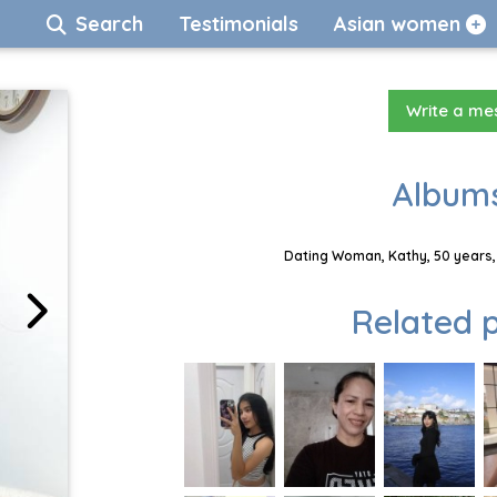
Search
Testimonials
Asian women
Write a m
Albums
Dating Woman, Kathy, 50 years,
Related p