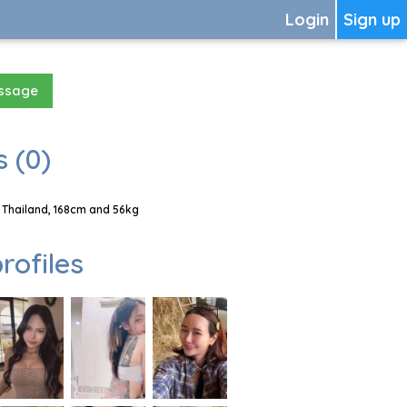
Login
Sign up
essage
 (0)
 Thailand, 168cm and 56kg
rofiles