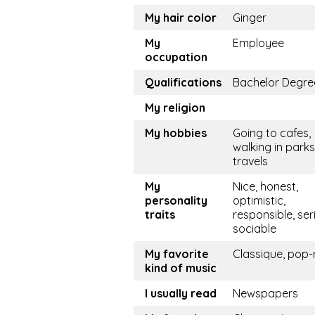
My hair color
Ginger
My
Employee
occupation
Qualifications
Bachelor Degre
My religion
My hobbies
Going to cafes,
walking in parks
travels
My
Nice, honest,
personality
optimistic,
traits
responsible, ser
sociable
My favorite
Classique, pop-
kind of music
I usually read
Newspapers