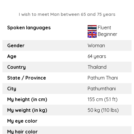
I wish to meet Man between 65 and 75 years
Spoken languages
Fluent
Beginner
Gender
Woman
Age
64 years
Country
Thailand
State / Province
Pathum Thani
City
Pathumthani
My height (in cm)
155 cm (5.1 ft)
My weight (in kg)
50 kg (110 lbs)
My eye color
My hair color