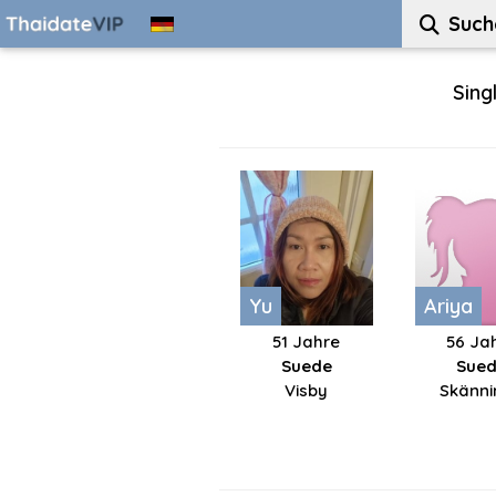
Such
Sing
Yu
Ariya
51 Jahre
56 Ja
Suede
Sue
Visby
Skänni