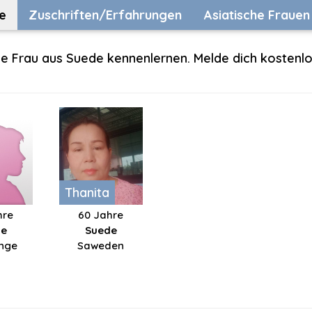
e
Zuschriften/Erfahrungen
Asiatische Frauen
le Frau aus Suede kennenlernen. Melde dich kostenlo
Thanita
hre
60 Jahre
de
Suede
nge
Saweden