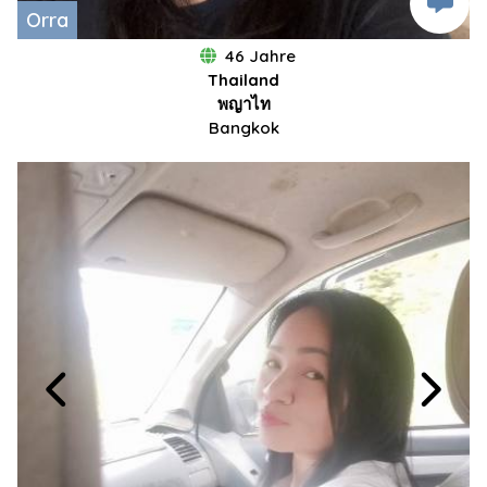
Orra
46 Jahre
Thailand
พญาไท
Bangkok