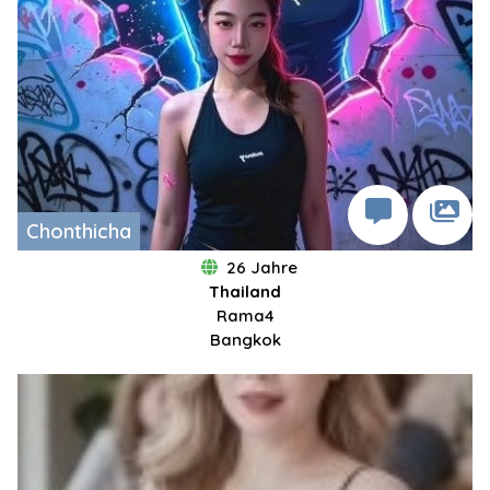
Chonthicha
26 Jahre
Thailand
Rama4
Bangkok