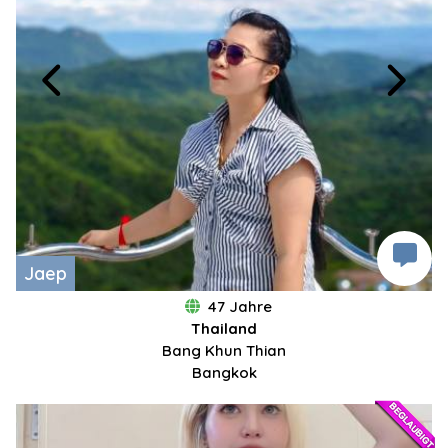
Jaep
47 Jahre
Thailand
Bang Khun Thian
Bangkok