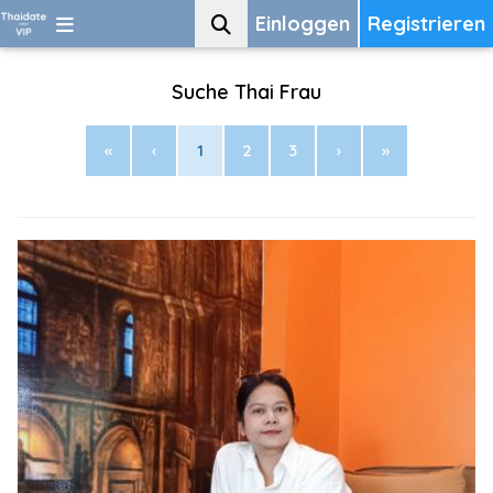
Einloggen
Registrieren
Suche Thai Frau
«
‹
1
2
3
›
»