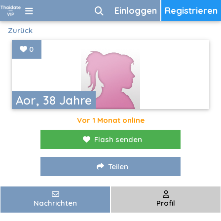
Einloggen
Registrieren
Zurück
0
Aor, 38 Jahre
Vor 1 Monat online
Flash senden
Teilen
Nachrichten
Profil