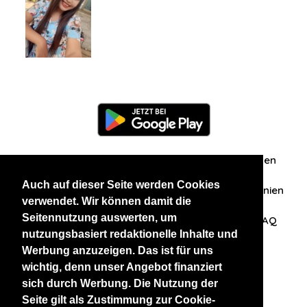
Information
Über uns
Zuschriften/Erfahrungen
Auch auf dieser Seite werden Cookies
Datenschutzerklärung
AGB
Datenschutzrichtlinien
verwendet. Wir können damit die
Seitennutzung auswerten, um
Nehmen Sie Kontakt mit uns auf
Affiliation
FAQ
nutzungsbasiert redaktionelle Inhalte und
Werbung anzuzeigen. Das ist für uns
Unsere anderen Websites
wichtig, denn unser Angebot finanziert
sich durch Werbung. Die Nutzung der
BlackAndBeauties
RussianKisses
Seite gilt als Zustimmung zur Cookie-