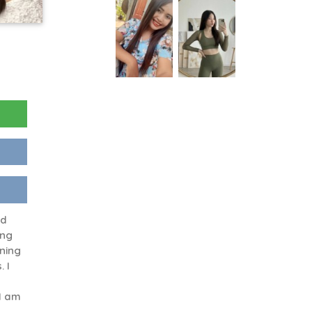
nd
ing
ening
 I
 I am