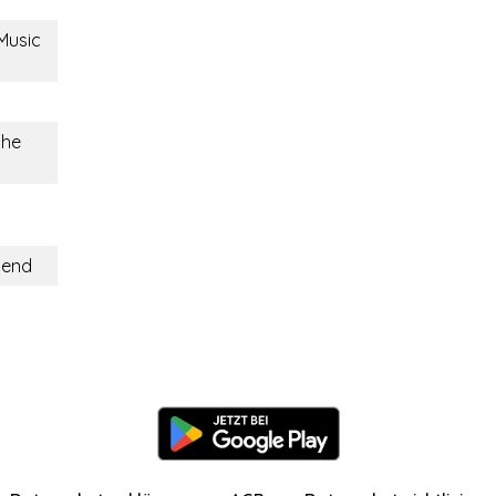
Music
che
hend