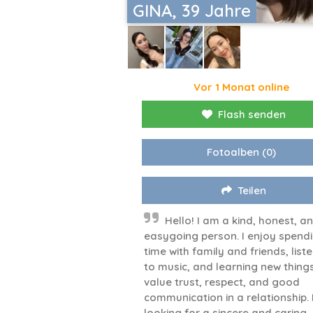
GINA, 39 Jahre
Vor 1 Monat online
Flash senden
Fotoalben
(0)
Teilen
Hello! I am a kind, honest, a
easygoing person. I enjoy spend
time with family and friends, list
to music, and learning new things.
value trust, respect, and good
communication in a relationship.
looking for a sincere and caring