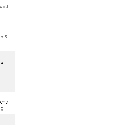
 and
d 51
 a
ßend
ig