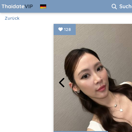
Such
Zurück
128