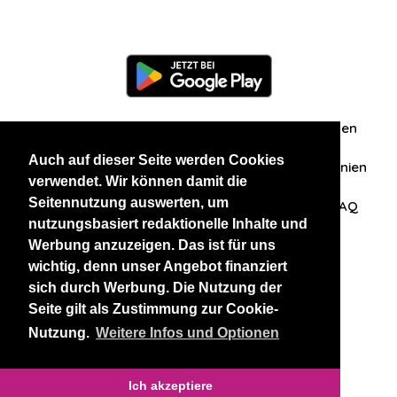
Information
Über uns
Zuschriften/Erfahrungen
Auch auf dieser Seite werden Cookies
Datenschutzerklärung
AGB
Datenschutzrichtlinien
verwendet. Wir können damit die
Seitennutzung auswerten, um
Nehmen Sie Kontakt mit uns auf
Affiliation
FAQ
nutzungsbasiert redaktionelle Inhalte und
Werbung anzuzeigen. Das ist für uns
Unsere anderen Websites
wichtig, denn unser Angebot finanziert
sich durch Werbung. Die Nutzung der
BlackAndBeauties
RussianKisses
Seite gilt als Zustimmung zur Cookie-
Nutzung.
Weitere Infos und Optionen
Copyright 2026 thaidatevip
Ich akzeptiere