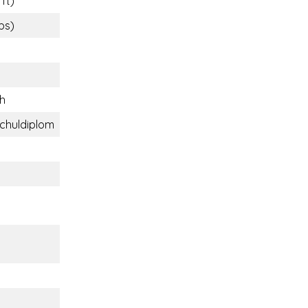
 ft)
lbs)
ch
chuldiplom