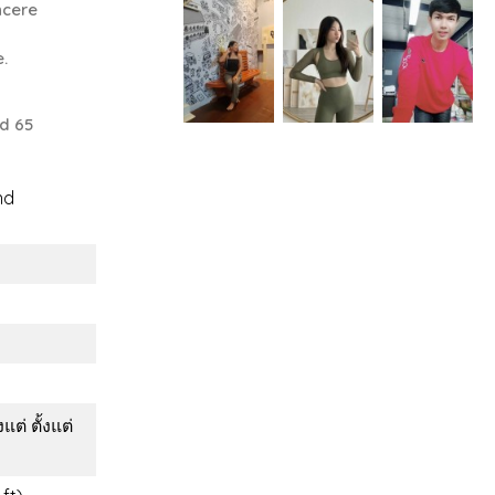
ncere
e.
d 65
nd
แต่ ตั้งแต่