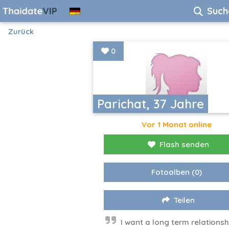
Such
Zurück
0
Parichat, 37 Jahre
Vor 1 Monat online
Flash senden
Fotoalben
(0)
Teilen
I want a long term relationshi