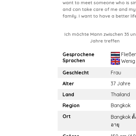
want to meet someone who is si
and can take care of me and my
family. I want to have a better lif
Ich möchte Mann zwischen 35 un
Jahre treffen
Gesprochene
Fließe
Sprachen
Wenig
Geschlecht
Frau
Alter
37 Jahre
Land
Thailand
Region
Bangkok
Ort
Bangkok ตั้ง
อายุ