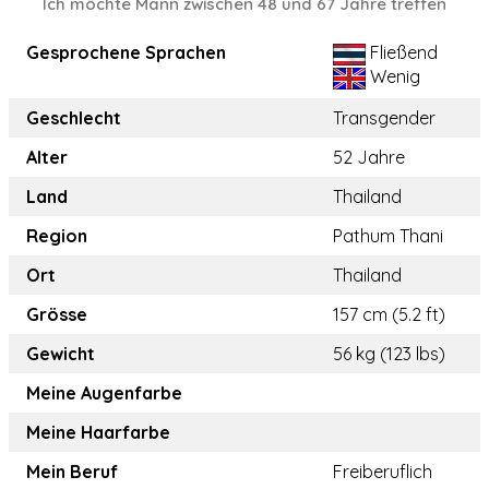
Ich möchte Mann zwischen 48 und 67 Jahre treffen
Gesprochene Sprachen
Fließend
Wenig
Geschlecht
Transgender
Alter
52 Jahre
Land
Thailand
Region
Pathum Thani
Ort
Thailand
Grösse
157 cm (5.2 ft)
Gewicht
56 kg (123 lbs)
Meine Augenfarbe
Meine Haarfarbe
Mein Beruf
Freiberuflich