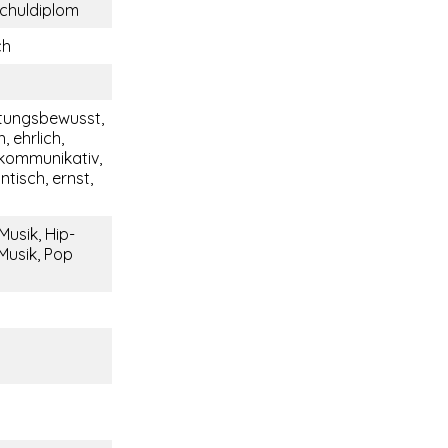
chuldiplom
ch
tungsbewusst,
, ehrlich,
 kommunikativ,
ntisch, ernst,
Musik, Hip-
Musik, Pop