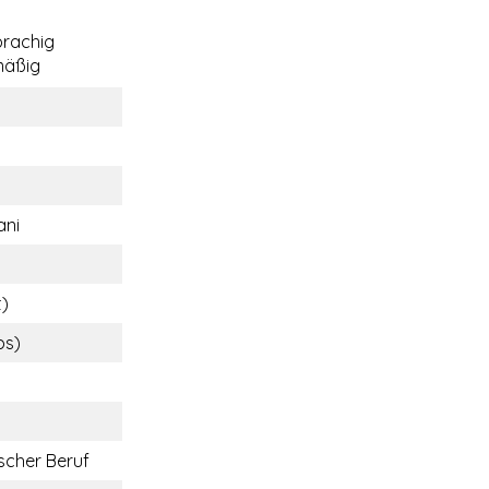
rachig
mäßig
ani
t)
bs)
cher Beruf