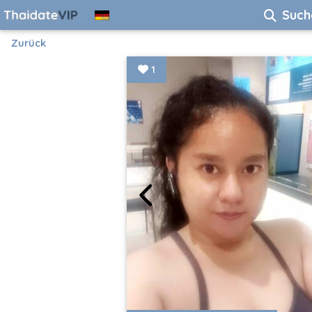
Such
Zurück
1