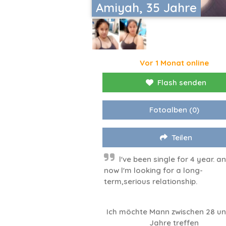
Amiyah, 35 Jahre
Vor 1 Monat online
Flash senden
Fotoalben
(0)
Teilen
l've been single for 4 year. a
now l'm looking for a long-
term,serious relationship.
Ich möchte Mann zwischen 28 u
Jahre treffen