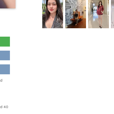
nd
nd 40