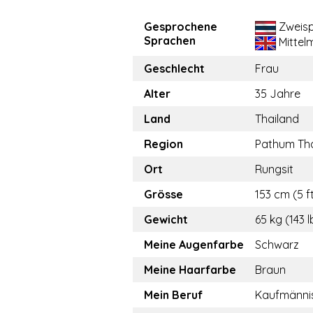
Gesprochene
Zweisp
Sprachen
Mittel
Geschlecht
Frau
Alter
35 Jahre
Land
Thailand
Region
Pathum Th
Ort
Rungsit
Grösse
153 cm (5 f
Gewicht
65 kg (143 l
Meine Augenfarbe
Schwarz
Meine Haarfarbe
Braun
Mein Beruf
Kaufmännis