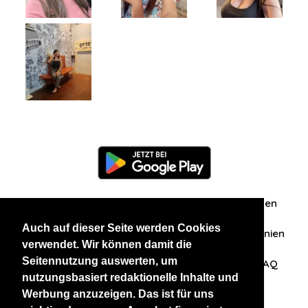
Information
Über uns
Zuschriften/Erfahrungen
Auch auf dieser Seite werden Cookies
Datenschutzerklärung
AGB
Datenschutzrichtlinien
verwendet. Wir können damit die
Seitennutzung auswerten, um
Nehmen Sie Kontakt mit uns auf
Affiliation
FAQ
nutzungsbasiert redaktionelle Inhalte und
Werbung anzuzeigen. Das ist für uns
Unsere anderen Websites