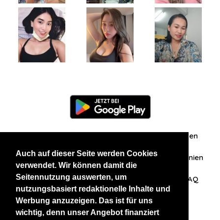
Information
Über uns
Zuschriften/Erfahrungen
Auch auf dieser Seite werden Cookies
Datenschutzerklärung
AGB
Datenschutzrichtlinien
verwendet. Wir können damit die
Seitennutzung auswerten, um
Nehmen Sie Kontakt mit uns auf
Affiliation
FAQ
nutzungsbasiert redaktionelle Inhalte und
Werbung anzuzeigen. Das ist für uns
Unsere anderen Websites
wichtig, denn unser Angebot finanziert