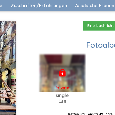
e
Zuschriften/Erfahrungen
Asiatische Frauen
Eine Nachricht
Fotoalb
Private
single
5
Treffen Frau, Annita, 49 Jahre,