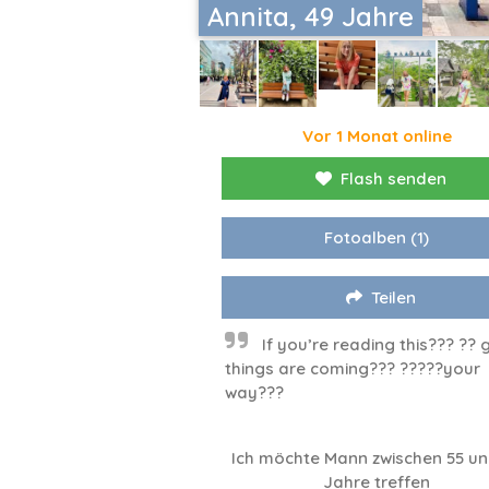
Annita, 49 Jahre
Vor 1 Monat online
Flash senden
Fotoalben
(1)
Teilen
If you’re reading this??? ?? 
things are coming??? ?????your
way???
Ich möchte Mann zwischen 55 un
Jahre treffen