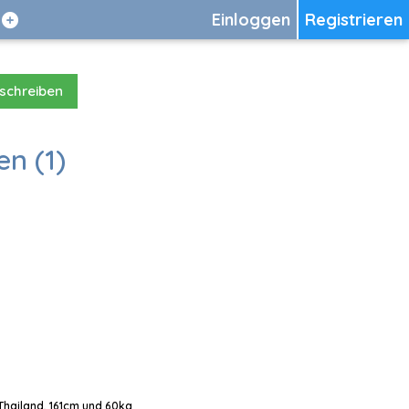
Einloggen
Registrieren
 schreiben
en (1)
 Thailand, 161cm und 60kg