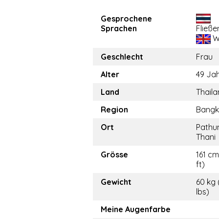
Gesprochene
Sprachen
Fließe
W
Geschlecht
Frau
Alter
49 Ja
Land
Thail
Region
Bangk
Ort
Path
Thani
Grösse
161 cm
ft)
Gewicht
60 kg 
lbs)
Meine Augenfarbe