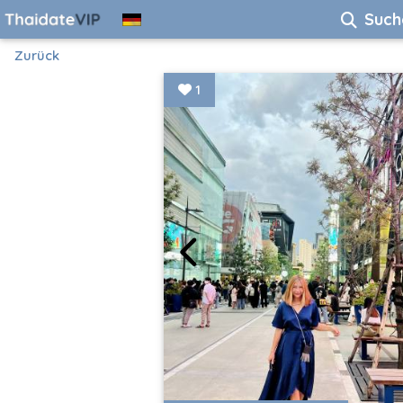
Such
Zurück
1