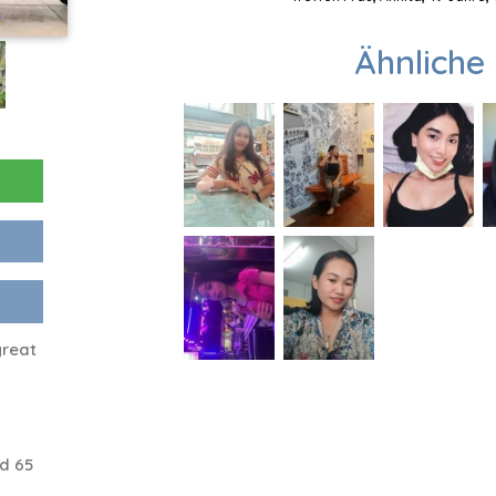
Ähnliche 
great
d 65