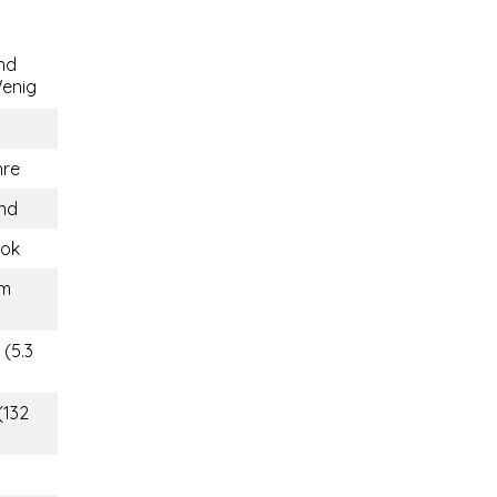
nd
enig
hre
and
ok
um
 (5.3
(132