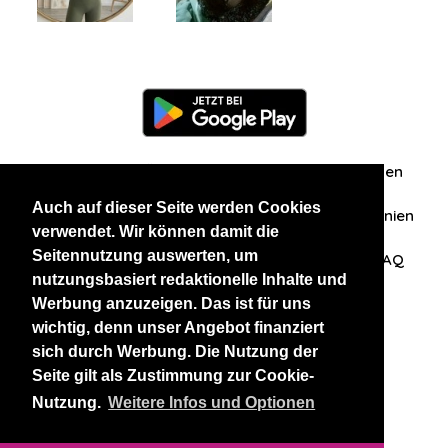
Information
Über uns
Zuschriften/Erfahrungen
Auch auf dieser Seite werden Cookies
Datenschutzerklärung
AGB
Datenschutzrichtlinien
verwendet. Wir können damit die
Seitennutzung auswerten, um
Nehmen Sie Kontakt mit uns auf
Affiliation
FAQ
nutzungsbasiert redaktionelle Inhalte und
Werbung anzuzeigen. Das ist für uns
Unsere anderen Websites
wichtig, denn unser Angebot finanziert
sich durch Werbung. Die Nutzung der
BlackAndBeauties
RussianKisses
Seite gilt als Zustimmung zur Cookie-
Nutzung.
Weitere Infos und Optionen
Copyright 2026 thaidatevip