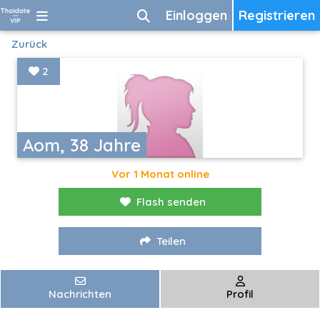
Einloggen
Registrieren
Zurück
2
Aom, 38 Jahre
Vor 1 Monat online
Flash senden
Teilen
Nachrichten
Profil