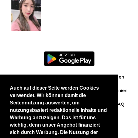
Information
Über uns
Zuschriften/Erfahrungen
Auch auf dieser Seite werden Cookies
Datenschutzerklärung
AGB
Datenschutzrichtlinien
verwendet. Wir können damit die
Seitennutzung auswerten, um
Nehmen Sie Kontakt mit uns auf
Affiliation
FAQ
nutzungsbasiert redaktionelle Inhalte und
Werbung anzuzeigen. Das ist für uns
Unsere anderen Websites
wichtig, denn unser Angebot finanziert
sich durch Werbung. Die Nutzung der
BlackAndBeauties
RussianKisses