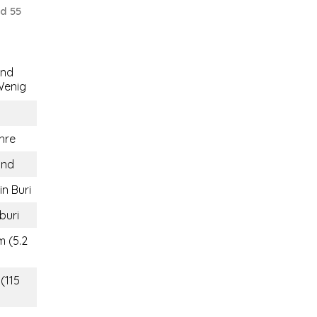
d 55
end
enig
hre
and
in Buri
buri
m (5.2
(115