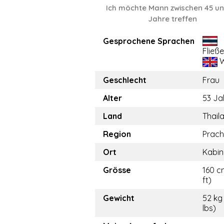
Ich möchte Mann zwischen 45 un
Jahre treffen
Gesprochene Sprachen
Fließ
W
Geschlecht
Frau
Alter
53 Ja
Land
Thail
Region
Prach
Ort
Kabin
Grösse
160 c
ft)
Gewicht
52 kg 
lbs)