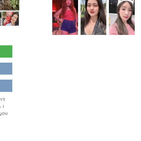
n't
 I
 you