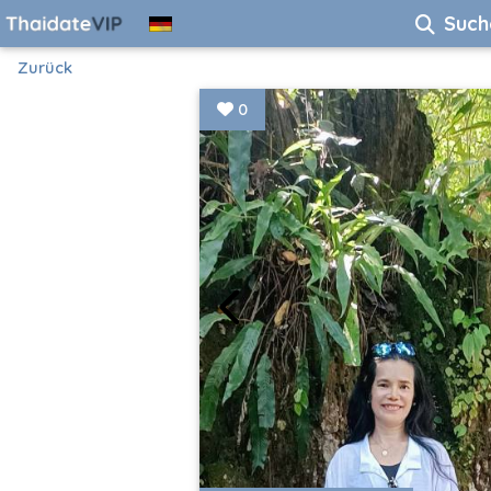
Such
Zurück
0