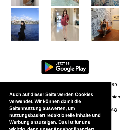
Information
Über uns
Zuschriften/Erfahrungen
Auch auf dieser Seite werden Cookies
Datenschutzerklärung
AGB
Datenschutzrichtlinien
verwendet. Wir können damit die
Seitennutzung auswerten, um
Nehmen Sie Kontakt mit uns auf
Affiliation
FAQ
nutzungsbasiert redaktionelle Inhalte und
Werbung anzuzeigen. Das ist für uns
Unsere anderen Websites
wichtig, denn unser Angebot finanziert