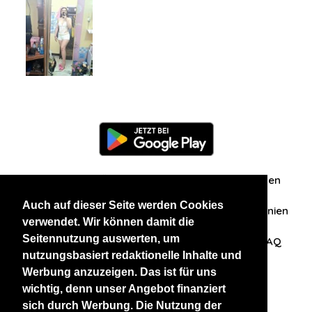
Information
Über uns
Zuschriften/Erfahrungen
Auch auf dieser Seite werden Cookies
Datenschutzerklärung
AGB
Datenschutzrichtlinien
verwendet. Wir können damit die
Seitennutzung auswerten, um
Nehmen Sie Kontakt mit uns auf
Affiliation
FAQ
nutzungsbasiert redaktionelle Inhalte und
Werbung anzuzeigen. Das ist für uns
Unsere anderen Websites
wichtig, denn unser Angebot finanziert
sich durch Werbung. Die Nutzung der