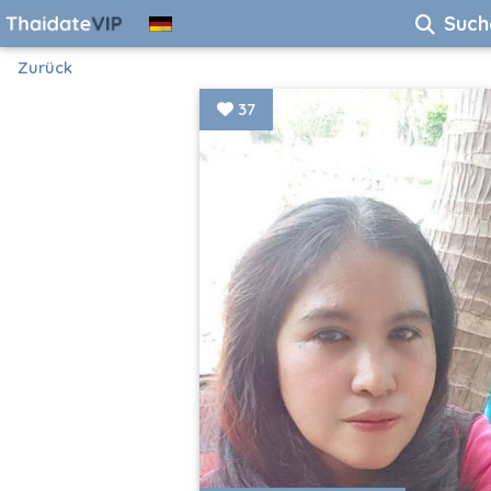
Such
Zurück
37