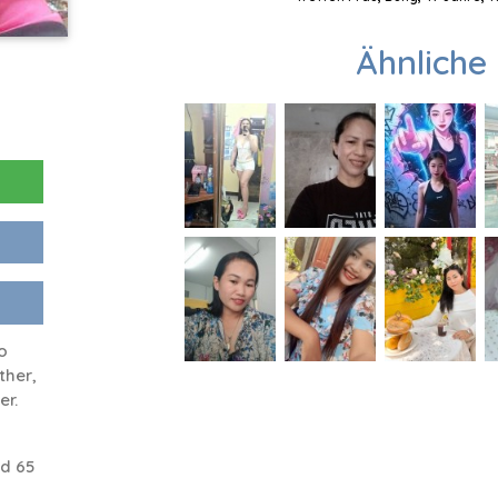
Ähnliche 
o
ther,
er.
d 65