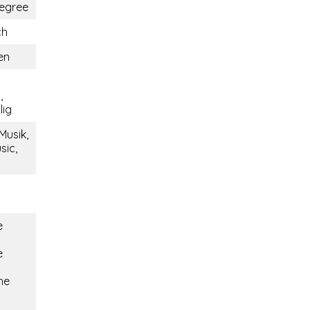
egree
ch
en
,
lig
Musik,
sic,
e
e
he
i