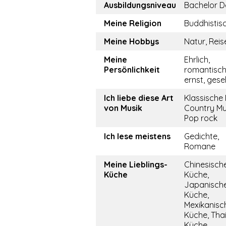
Ausbildungsniveau
Bachelor D
Meine Religion
Buddhistis
Meine Hobbys
Natur, Reis
Meine
Ehrlich,
Persönlichkeit
romantisch
ernst, gesel
Ich liebe diese Art
Klassische 
von Musik
Country Mu
Pop rock
Ich lese meistens
Gedichte,
Romane
Meine Lieblings-
Chinesisch
Küche
Küche,
Japanisch
Küche,
Mexikanisc
Küche, Tha
Küche