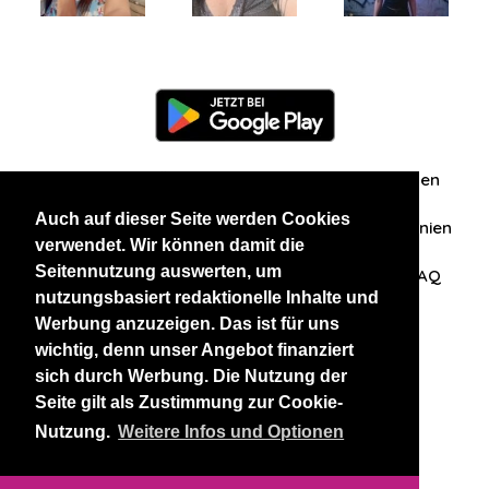
Information
Über uns
Zuschriften/Erfahrungen
Auch auf dieser Seite werden Cookies
Datenschutzerklärung
AGB
Datenschutzrichtlinien
verwendet. Wir können damit die
Seitennutzung auswerten, um
Nehmen Sie Kontakt mit uns auf
Affiliation
FAQ
nutzungsbasiert redaktionelle Inhalte und
Werbung anzuzeigen. Das ist für uns
Unsere anderen Websites
wichtig, denn unser Angebot finanziert
sich durch Werbung. Die Nutzung der
BlackAndBeauties
RussianKisses
Seite gilt als Zustimmung zur Cookie-
Nutzung.
Weitere Infos und Optionen
Copyright 2026 thaidatevip