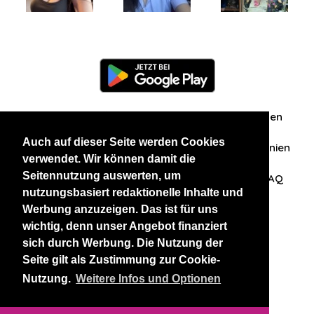
Information
Über uns
Zuschriften/Erfahrungen
Auch auf dieser Seite werden Cookies
Datenschutzerklärung
AGB
Datenschutzrichtlinien
verwendet. Wir können damit die
Seitennutzung auswerten, um
Nehmen Sie Kontakt mit uns auf
Affiliation
FAQ
nutzungsbasiert redaktionelle Inhalte und
Werbung anzuzeigen. Das ist für uns
Unsere anderen Websites
wichtig, denn unser Angebot finanziert
sich durch Werbung. Die Nutzung der
BlackAndBeauties
RussianKisses
Seite gilt als Zustimmung zur Cookie-
Nutzung.
Weitere Infos und Optionen
Copyright 2026 thaidatevip