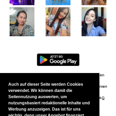
Information
Über uns
Zuschriften/Erfahrungen
Auch auf dieser Seite werden Cookies
Datenschutzerklärung
AGB
Datenschutzrichtlinien
verwendet. Wir können damit die
Seitennutzung auswerten, um
Nehmen Sie Kontakt mit uns auf
Affiliation
FAQ
nutzungsbasiert redaktionelle Inhalte und
Werbung anzuzeigen. Das ist für uns
Unsere anderen Websites
wichtig, denn unser Angebot finanziert