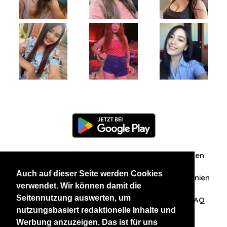
Information
Über uns
Zuschriften/Erfahrungen
Auch auf dieser Seite werden Cookies
Datenschutzerklärung
AGB
Datenschutzrichtlinien
verwendet. Wir können damit die
Seitennutzung auswerten, um
Nehmen Sie Kontakt mit uns auf
Affiliation
FAQ
nutzungsbasiert redaktionelle Inhalte und
Werbung anzuzeigen. Das ist für uns