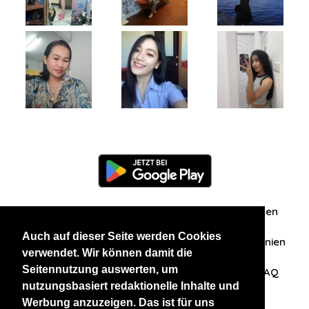
Information
Über uns
Zuschriften/Erfahrungen
Auch auf dieser Seite werden Cookies
Datenschutzerklärung
AGB
Datenschutzrichtlinien
verwendet. Wir können damit die
Seitennutzung auswerten, um
Nehmen Sie Kontakt mit uns auf
Affiliation
FAQ
nutzungsbasiert redaktionelle Inhalte und
Werbung anzuzeigen. Das ist für uns