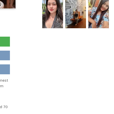
onest
am
d 70