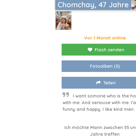
Chomchay, 47 Jahre
Vor 1 Monat online
Flash senden
Fotoalben
(0)
Teilen
I want somone who is the h
with me. And seriouse with me. I'
funny and happy. I like kind men.
Ich möchte Mann zwischen 55 un
Jahre treffen