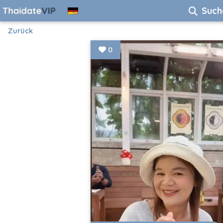
Such
Zurück
0