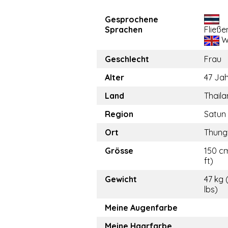
Gesprochene
Sprachen
Fließe
W
Geschlecht
Frau
Alter
47 Ja
Land
Thail
Region
Satun
Ort
Thun
Grösse
150 cm
ft)
Gewicht
47 kg 
lbs)
Meine Augenfarbe
Meine Haarfarbe