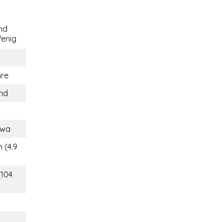
nd
enig
hre
and
gwa
 (4.9
(104