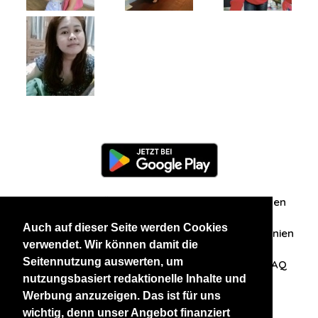
Information
Über uns
Zuschriften/Erfahrungen
Auch auf dieser Seite werden Cookies
Datenschutzerklärung
AGB
Datenschutzrichtlinien
verwendet. Wir können damit die
Seitennutzung auswerten, um
Nehmen Sie Kontakt mit uns auf
Affiliation
FAQ
nutzungsbasiert redaktionelle Inhalte und
Werbung anzuzeigen. Das ist für uns
Unsere anderen Websites
wichtig, denn unser Angebot finanziert