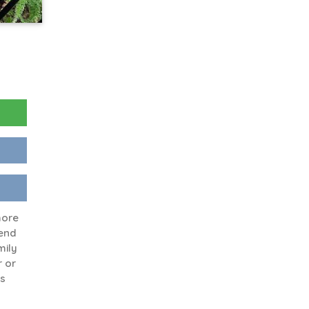
more
end
mily
r or
fs