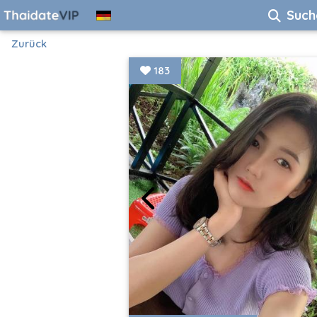
Such
Zurück
183