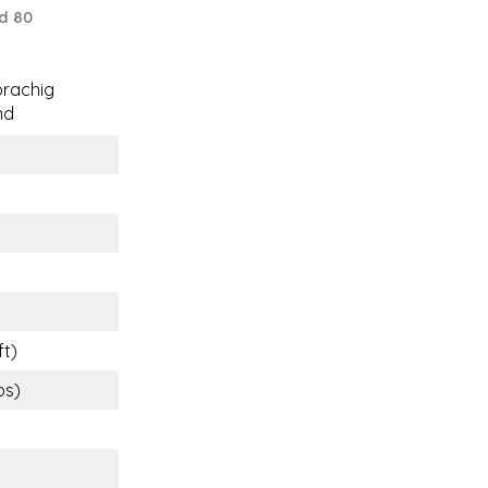
d 80
rachig
nd
ft)
bs)