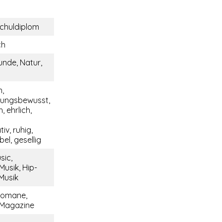
chuldiplom
ch
unde, Natur,
,
tungsbewusst,
, ehrlich,
v, ruhig,
bel, gesellig
sic,
Musik, Hip-
Musik
Romane,
 Magazine