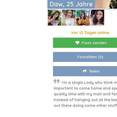
Daw, 25 Jahre
Vor 12 Tagen online
Flash senden
Fotoalben
(0)
Teilen
I'm a single Lady who think 
important to come home and sp
quality time with my man and fa
instead of hanging out at the ba
out there doing some other stuf