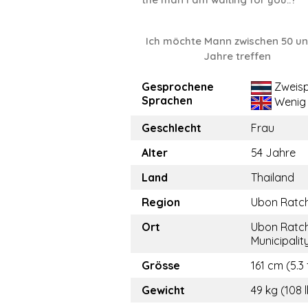
Ich möchte Mann zwischen 50 un
Jahre treffen
Gesprochene
Zweisp
Sprachen
Wenig
Geschlecht
Frau
Alter
54 Jahre
Land
Thailand
Region
Ubon Ratc
Ort
Ubon Ratc
Municipalit
Grösse
161 cm (5.3 
Gewicht
49 kg (108 