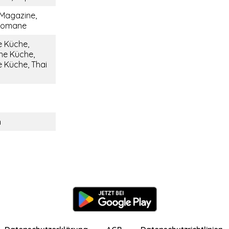
 Magazine,
 Romane
e Küche,
he Küche,
 Küche, Thai
n