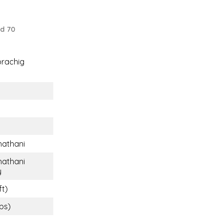
d 70
rachig
hathani
hathani
y
ft)
lbs)