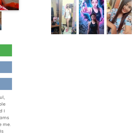
ul,
ple
d I
eams
e me.
Is