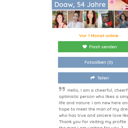
Doaw, 54 Jahre
Vor 1 Monat online
Flash senden
Fotoalben
(0)
Teilen
Hello, I am a cheerful, cheerf
optimistic person who likes a sim
life and nature. I am new here an
hope to meet the man of my dr
who has true and sincere love lik
Thank you for visiting my profile. 
the man I am waiting for you..?