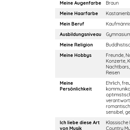
Meine Augenfarbe
Braun
Meine Haarfarbe
Kastanien
Mein Beruf
Kaufmännis
Ausbildungsniveau
Gymnasiu
Meine Religion
Buddhistis
Meine Hobbys
Freunde, Na
Konzerte, K
Nachtbars,
Reisen
Meine
Ehrlich, fre
Persönlichkeit
kommunikati
optimistisc
verantwor
romantisch,
sensibel, ge
Ich liebe diese Art
Klassische 
von Musik
Country Mu