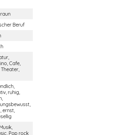
braun
cher Beruf
m
ch
tur,
ino, Cafe,
 Theater,
undlich,
v, ruhig,
h,
tungsbewusst,
 ernst,
sellig
Musik,
sic, Pop rock