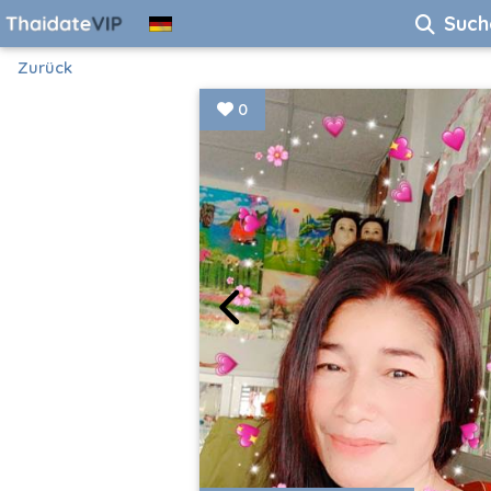
Such
Zurück
0