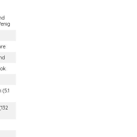
nd
enig
hre
and
ok
 (5.1
(132