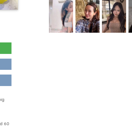
ig
d 60