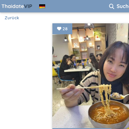
Such
Zurück
28