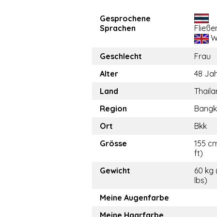
Gesprochene
Sprachen
Fließe
W
Geschlecht
Frau
Alter
48 Ja
Land
Thail
Region
Bangk
Ort
Bkk
Grösse
155 cm
ft)
Gewicht
60 kg 
lbs)
Meine Augenfarbe
Meine Haarfarbe