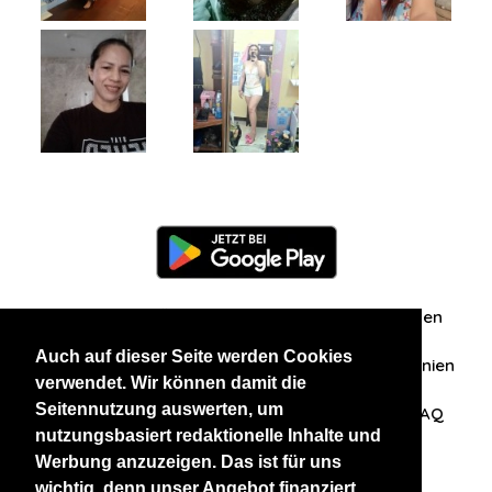
Information
Über uns
Zuschriften/Erfahrungen
Auch auf dieser Seite werden Cookies
Datenschutzerklärung
AGB
Datenschutzrichtlinien
verwendet. Wir können damit die
Seitennutzung auswerten, um
Nehmen Sie Kontakt mit uns auf
Affiliation
FAQ
nutzungsbasiert redaktionelle Inhalte und
Werbung anzuzeigen. Das ist für uns
Unsere anderen Websites
wichtig, denn unser Angebot finanziert