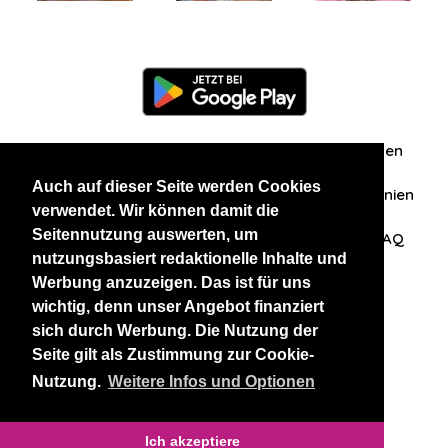
Information
Über uns
Zuschriften/Erfahrungen
Auch auf dieser Seite werden Cookies
Datenschutzerklärung
AGB
Datenschutzrichtlinien
verwendet. Wir können damit die
Seitennutzung auswerten, um
Nehmen Sie Kontakt mit uns auf
Affiliation
FAQ
nutzungsbasiert redaktionelle Inhalte und
Werbung anzuzeigen. Das ist für uns
Unsere anderen Websites
wichtig, denn unser Angebot finanziert
sich durch Werbung. Die Nutzung der
BlackAndBeauties
RussianKisses
Seite gilt als Zustimmung zur Cookie-
Nutzung.
Weitere Infos und Optionen
Copyright 2026 thaidatevip
Ich akzeptiere