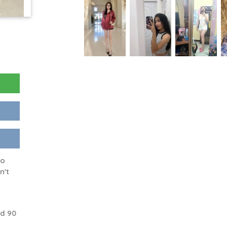
no
n't
nd 90