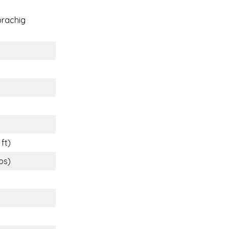
rachig
 ft)
lbs)