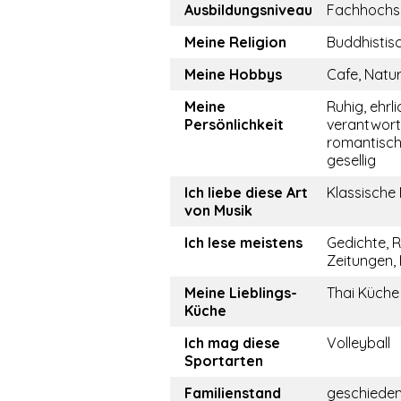
Ausbildungsniveau
Fachhochs
Meine Religion
Buddhistis
Meine Hobbys
Cafe, Natur
Meine
Ruhig, ehrli
Persönlichkeit
verantwor
romantisch,
gesellig
Ich liebe diese Art
Klassische
von Musik
Ich lese meistens
Gedichte, 
Zeitungen,
Meine Lieblings-
Thai Küche
Küche
Ich mag diese
Volleyball
Sportarten
Familienstand
geschiede