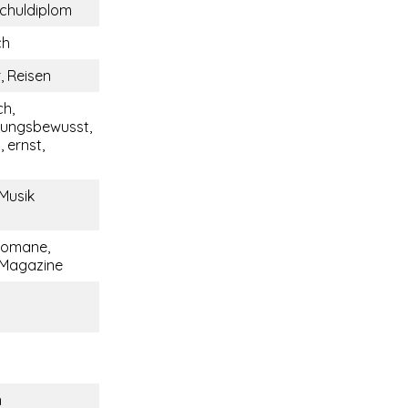
chuldiplom
ch
, Reisen
ch,
tungsbewusst,
 ernst,
 Musik
Romane,
 Magazine
n