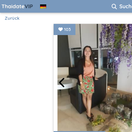
Such
Zurück
103