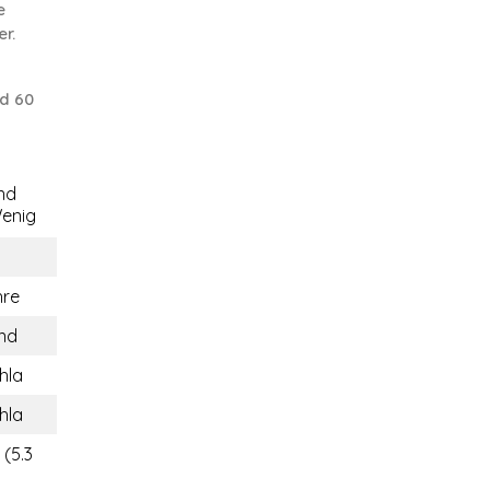
e
r.
d 60
nd
enig
hre
and
hla
hla
 (5.3