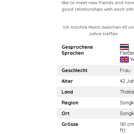
like to meet new friends and hav
good relationships with each othe
Ich möchte Mann zwischen 45 un
Jahre treffen
Gesprochene
Sprachen
Fließe
W
Geschlecht
Frau
Alter
42 Ja
Land
Thail
Region
Songk
Ort
Songk
Grösse
161 cm
ft)