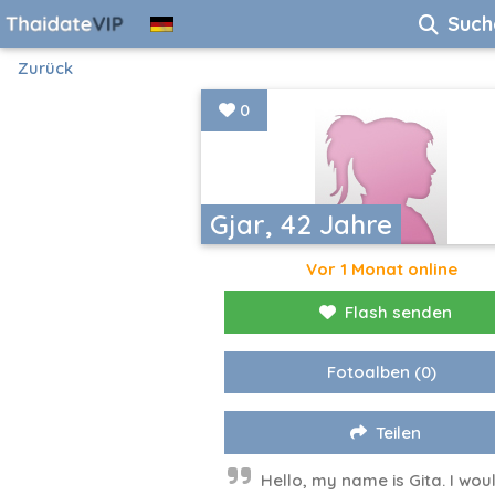
Such
Zurück
0
Gjar, 42 Jahre
Vor 1 Monat online
Flash senden
Fotoalben
(0)
Teilen
Hello, my name is Gita. I wou