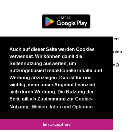
Information
Über uns
Zuschriften/Erfahrungen
Auch auf dieser Seite werden Cookies
Datenschutzerklärung
AGB
Datenschutzrichtlinien
verwendet. Wir können damit die
Seitennutzung auswerten, um
Nehmen Sie Kontakt mit uns auf
Affiliation
FAQ
nutzungsbasiert redaktionelle Inhalte und
Werbung anzuzeigen. Das ist für uns
Unsere anderen Websites
wichtig, denn unser Angebot finanziert
sich durch Werbung. Die Nutzung der
BlackAndBeauties
RussianKisses
Seite gilt als Zustimmung zur Cookie-
Nutzung.
Weitere Infos und Optionen
Copyright 2026 thaidatevip
Ich akzeptiere