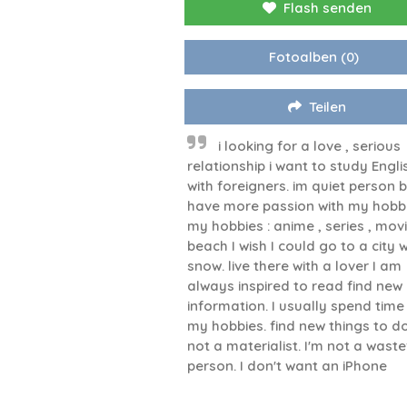
Flash senden
Fotoalben
(0)
Teilen
i looking for a love , serious
relationship i want to study Engli
with foreigners. im quiet person b
have more passion with my hobb
my hobbies : anime , series , movi
beach I wish I could go to a city w
snow. live there with a lover I am
always inspired to read find new
information. I usually spend time
my hobbies. find new things to do
not a materialist. I'm not a waste
person. I don't want an iPhone