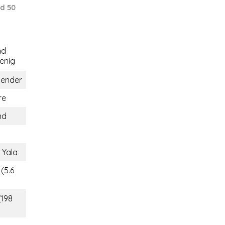
d 50
nd
nig
gender
re
nd
 Yala
(5.6
(198