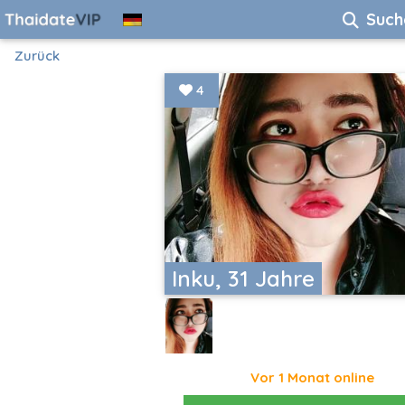
Such
Zurück
4
Inku, 31 Jahre
Vor 1 Monat online