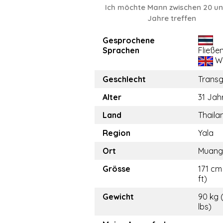
Ich möchte Mann zwischen 20 un
Jahre treffen
Gesprochene
Sprachen
Fließe
We
Geschlecht
Trans
Alter
31 Jah
Land
Thaila
Region
Yala
Ort
Muang
Grösse
171 cm 
ft)
Gewicht
90 kg 
lbs)