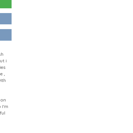
sh
ut i
ies
e ,
ith
 on
 I'm
ful