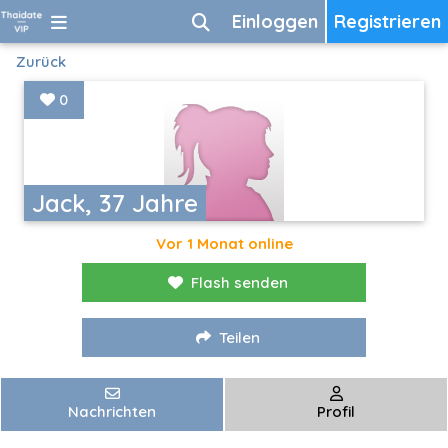
Einloggen
Registrieren
Zurück
0
Jack, 37 Jahre
Vor 1 Monat online
Flash senden
Teilen
Nachrichten
Profil