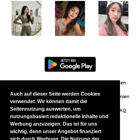
Information
Über uns
Zuschriften/Erfahrungen
Auch auf dieser Seite werden Cookies
Datenschutzerklärung
AGB
Datenschutzrichtlinien
verwendet. Wir können damit die
Seitennutzung auswerten, um
Nehmen Sie Kontakt mit uns auf
Affiliation
FAQ
nutzungsbasiert redaktionelle Inhalte und
Werbung anzuzeigen. Das ist für uns
Unsere anderen Websites
wichtig, denn unser Angebot finanziert
sich durch Werbung. Die Nutzung der