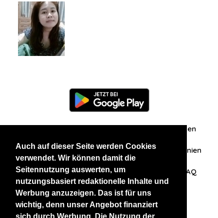
Information
Über uns
Zuschriften/Erfahrungen
Auch auf dieser Seite werden Cookies
Datenschutzerklärung
AGB
Datenschutzrichtlinien
verwendet. Wir können damit die
Seitennutzung auswerten, um
Nehmen Sie Kontakt mit uns auf
Affiliation
FAQ
nutzungsbasiert redaktionelle Inhalte und
Werbung anzuzeigen. Das ist für uns
Unsere anderen Websites
wichtig, denn unser Angebot finanziert
sich durch Werbung. Die Nutzung der