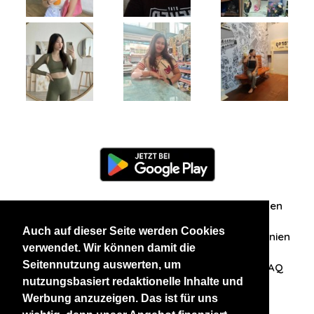
Information
Über uns
Zuschriften/Erfahrungen
Auch auf dieser Seite werden Cookies
Datenschutzerklärung
AGB
Datenschutzrichtlinien
verwendet. Wir können damit die
Seitennutzung auswerten, um
Nehmen Sie Kontakt mit uns auf
Affiliation
FAQ
nutzungsbasiert redaktionelle Inhalte und
Werbung anzuzeigen. Das ist für uns
Unsere anderen Websites