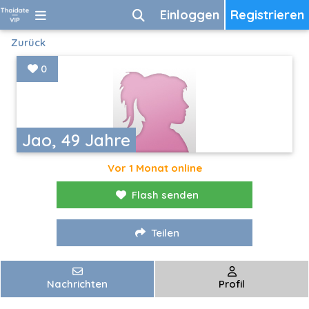
Einloggen
Registrieren
Zurück
0
Jao, 49 Jahre
Vor 1 Monat online
Flash senden
Teilen
Nachrichten
Profil