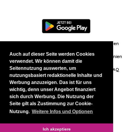
Information
Über uns
Zuschriften/Erfahrungen
Auch auf dieser Seite werden Cookies
Datenschutzerklärung
AGB
Datenschutzrichtlinien
verwendet. Wir können damit die
Seitennutzung auswerten, um
Nehmen Sie Kontakt mit uns auf
Affiliation
FAQ
nutzungsbasiert redaktionelle Inhalte und
Werbung anzuzeigen. Das ist für uns
Unsere anderen Websites
wichtig, denn unser Angebot finanziert
sich durch Werbung. Die Nutzung der
BlackAndBeauties
RussianKisses
Seite gilt als Zustimmung zur Cookie-
Nutzung.
Weitere Infos und Optionen
Copyright 2026 thaidatevip
Ich akzeptiere