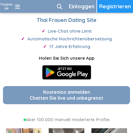
Einloggen
Registrieren
Thai Frauen Dating Site
Live-Chat ohne Limit
Automatische Nachrichtenübersetzung
17 Jahre Erfahrung
Holen Sie Sich unsere App
Kostenlos anmelden
Chatten Sie live und unbegrenzt
über 100.000 manuell moderierte Profile