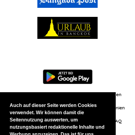
Information
Über uns
Zuschriften/Erfahrungen
Auch auf dieser Seite werden Cookies
Datenschutzerklärung
AGB
Datenschutzrichtlinien
verwendet. Wir können damit die
Seitennutzung auswerten, um
Nehmen Sie Kontakt mit uns auf
Affiliation
FAQ
nutzungsbasiert redaktionelle Inhalte und
Werbung anzuzeigen. Das ist für uns