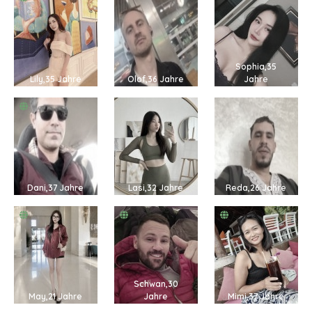
Sophia,35
Lily,35 Jahre
Olof,36 Jahre
Jahre
Dani,37 Jahre
Lasi,32 Jahre
Reda,26 Jahre
Schwan,30
May,21 Jahre
Jahre
Mimi,37 Jahre