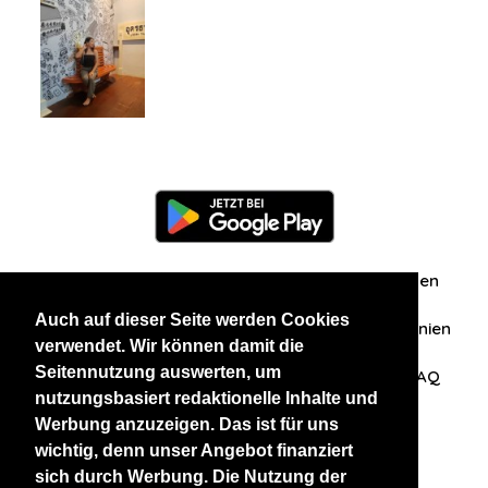
Information
Über uns
Zuschriften/Erfahrungen
Auch auf dieser Seite werden Cookies
Datenschutzerklärung
AGB
Datenschutzrichtlinien
verwendet. Wir können damit die
Seitennutzung auswerten, um
Nehmen Sie Kontakt mit uns auf
Affiliation
FAQ
nutzungsbasiert redaktionelle Inhalte und
Werbung anzuzeigen. Das ist für uns
Unsere anderen Websites
wichtig, denn unser Angebot finanziert
sich durch Werbung. Die Nutzung der