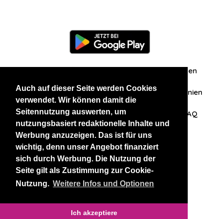
Information
Über uns
Zuschriften/Erfahrungen
Auch auf dieser Seite werden Cookies
Datenschutzerklärung
AGB
Datenschutzrichtlinien
verwendet. Wir können damit die
Seitennutzung auswerten, um
Nehmen Sie Kontakt mit uns auf
Affiliation
FAQ
nutzungsbasiert redaktionelle Inhalte und
Werbung anzuzeigen. Das ist für uns
Unsere anderen Websites
wichtig, denn unser Angebot finanziert
sich durch Werbung. Die Nutzung der
BlackAndBeauties
RussianKisses
Seite gilt als Zustimmung zur Cookie-
Nutzung.
Weitere Infos und Optionen
Copyright 2026 thaidatevip
Ich akzeptiere