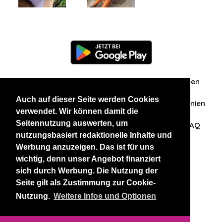
Information
Über uns
Zuschriften/Erfahrungen
Auch auf dieser Seite werden Cookies
Datenschutzerklärung
AGB
Datenschutzrichtlinien
verwendet. Wir können damit die
Seitennutzung auswerten, um
Nehmen Sie Kontakt mit uns auf
Affiliation
FAQ
nutzungsbasiert redaktionelle Inhalte und
Werbung anzuzeigen. Das ist für uns
Unsere anderen Websites
wichtig, denn unser Angebot finanziert
sich durch Werbung. Die Nutzung der
BlackAndBeauties
RussianKisses
Seite gilt als Zustimmung zur Cookie-
Nutzung.
Weitere Infos und Optionen
Copyright 2026 thaidatevip