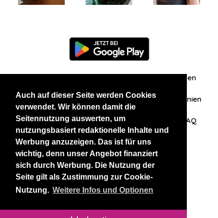
Information
Über uns
Zuschriften/Erfahrungen
Auch auf dieser Seite werden Cookies
Datenschutzerklärung
AGB
Datenschutzrichtlinien
verwendet. Wir können damit die
Seitennutzung auswerten, um
Nehmen Sie Kontakt mit uns auf
Affiliation
FAQ
nutzungsbasiert redaktionelle Inhalte und
Werbung anzuzeigen. Das ist für uns
Unsere anderen Websites
wichtig, denn unser Angebot finanziert
sich durch Werbung. Die Nutzung der
BlackAndBeauties
RussianKisses
Seite gilt als Zustimmung zur Cookie-
Nutzung.
Weitere Infos und Optionen
Copyright 2026 thaidatevip